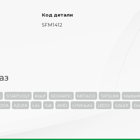
Код детали
SFM1412
аз
X
STARTVOLT
Krauf
SEGMATIC
METACO
TATSUMI
MasterK
ODA
AZUMI
Lex
Sat
AMD
LYNXauto
LEDO
GALEX
Gre