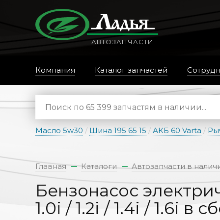
АВТОЗАПЧАСТИ
Компания
Каталог запчастей
Сотрудн
Масло 5w30
/
Шина 195 65 15
/
АКБ 60 Varta
/
Ры
Главная
Каталоги
Автозапчасти в налич
Бензонасос электричес
1.0i / 1.2i / 1.4i / 1.6i