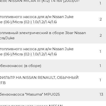
ос NISSAN MICRA III (K12) 1.4 16V [2003/01-
1
топливного насоса для а/м Nissan Juke
2
 (06-)/Micra (02-) 1.0i/1.2i/1.4i/1.6i
опливный электрический в сборе 3bar Nissan
2
cra/Juke
топливного насоса для а/м Nissan Juke
1
 (06-)/Micra (02-) 1.0i/1.2i/1.4i/1.6i
бензонасос (в сборе)
1
ФИЛЬТР НА NISSAN RENAULT, ОБЫЧНЫЙ
1
FFB
 бензонасоса "Masuma" MPU025
13