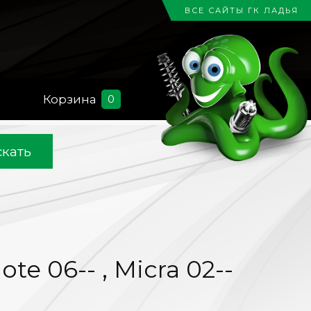
ВСЕ САЙТЫ ГК ЛАДЬЯ
Корзина
0
кать
te 06-- , Micra 02--