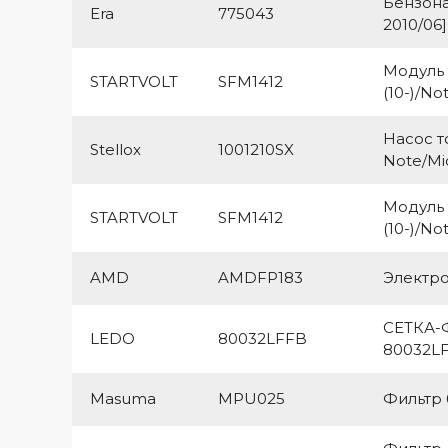
Бензонас
Era
775043
2010/06]
Модуль 
STARTVOLT
SFM1412
(10-)/Note
Насос т
Stellox
1001210SX
Note/Mi
Модуль 
STARTVOLT
SFM1412
(10-)/Note
AMD
AMDFP183
Электро
СЕТКА-
LEDO
80032LFFB
80032L
Masuma
MPU025
Фильтр