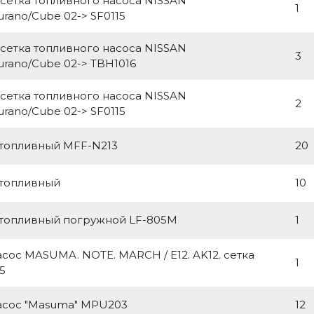
сетка топливного насоса NISSAN
1
urano/Cube 02-> SF0115
сетка топливного насоса NISSAN
3
urano/Cube 02-> TBH1016
сетка топливного насоса NISSAN
2
urano/Cube 02-> SF0115
 топливный MFF-N213
20
 топливный
10
 топливный погружной LF-805M
1
сос MASUMA. NOTE. MARCH / E12. AK12. сетка
1
5
асос "Masuma" MPU203
12