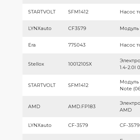
STARTVOLT
SFM1412
Насос т
LYNXauto
CF3579
Модуль
Era
775043
Насос т
Электро
Stellox
1001210SX
1.4-2.0I 
Модуль т
STARTVOLT
SFM1412
Note (06-)
Электро
AMD
AMD.FP183
AMD
LYNXauto
CF-3579
CF-3579