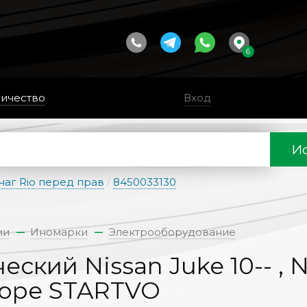
6
ичество
Вход
Ис
чаг Rio перед прав
/
8450033130
ии
Иномарки
Электрооборудование
кий Nissan Juke 10-- , No
 в сборе STARTVO