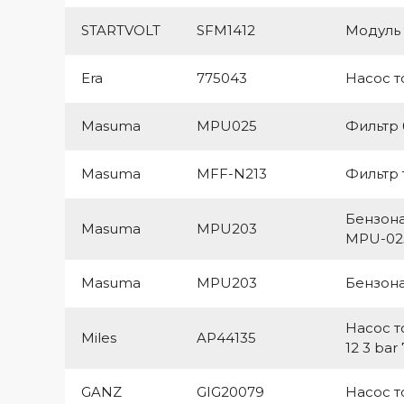
STARTVOLT
SFM1412
Модуль 
Era
775043
Насос т
Masuma
MPU025
Фильтр
Masuma
MFF-N213
Фильтр
Бензона
Masuma
MPU203
MPU-02
Masuma
MPU203
Бензон
Насос т
Miles
AP44135
12 3 bar 
GANZ
GIG20079
Насос т