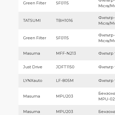
Фильтр-
Green Filter
SF0115
Micra/M
Фильтр-
TATSUMI
TBH1016
Micra/M
Фильтр-
Green Filter
SF0115
Micra/M
Masuma
MFF-N213
Фильтр
Just Drive
JDFT1150
Фильтр
LYNXauto
LF-805M
Фильтр
Бензона
Masuma
MPU203
MPU-02
Masuma
MPU203
Бензон