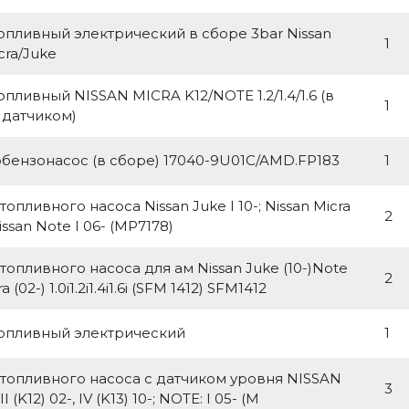
опливный электрический в сборе 3bar Nissan
1
cra/Juke
опливный NISSAN MICRA K12/NOTE 1.2/1.4/1.6 (в
1
 датчиком)
бензонасос (в сборе) 17040-9U01C/AMD.FP183
1
опливного насоса Nissan Juke I 10-; Nissan Micra
2
 Nissan Note I 06- (MP7178)
топливного насоса для ам Nissan Juke (10-)Note
2
a (02-) 1.0i1.2i1.4i1.6i (SFM 1412) SFM1412
опливный электрический
1
топливного насоса с датчиком уровня NISSAN
3
I (K12) 02-, IV (K13) 10-; NOTE: I 05- (M