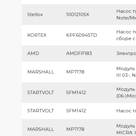
Насос т
Stellox
1001210SX
Note/Mi
Насос т
KORTEX
KPF6094STD
сборе с
AMD
AMDFP183
Электро
Модуль т
MARSHALL
MP7178
III 03-;
Модуль 
STARTVOLT
SFM1412
(06-)Micr
STARTVOLT
SFM1412
Насос т
Модуль 
MARSHALL
MP7178
MICRA: II