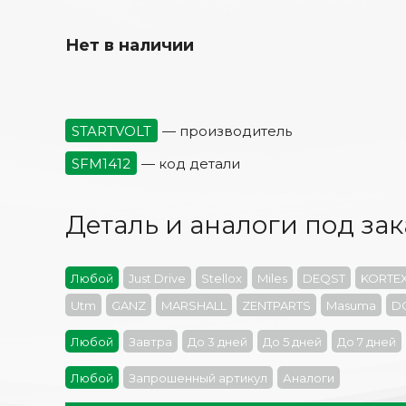
Нет в наличии
STARTVOLT
— производитель
SFM1412
— код детали
Деталь и аналоги под зак
Любой
Just Drive
Stellox
Miles
DEQST
KORTE
Utm
GANZ
MARSHALL
ZENTPARTS
Masuma
D
Любой
Завтра
До 3 дней
До 5 дней
До 7 дней
Любой
Запрошенный артикул
Аналоги