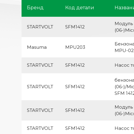
Бренд
Код детали
Назван
Модуль 
STARTVOLT
SFM1412
(06-)Micr
Бензона
Masuma
MPU203
MPU-02
STARTVOLT
SFM1412
Насос т
бензона
STARTVOLT
SFM1412
(06-)/Mi
SFM 141
Модуль 
STARTVOLT
SFM1412
(06-)Micr
STARTVOLT
SFM1412
Насос т