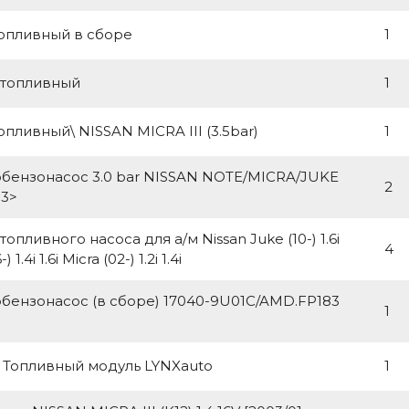
опливный в сборе
1
 топливный
1
опливный\ NISSAN MICRA III (3.5bar)
1
бензонасос 3.0 bar NISSAN NOTE/MICRA/JUKE
2
03>
опливного насоса для а/м Nissan Juke (10-) 1.6i
4
 1.4i 1.6i Micra (02-) 1.2i 1.4i
бензонасос (в сборе) 17040-9U01C/AMD.FP183
1
 Топливный модуль LYNXauto
1