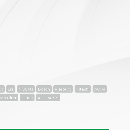
it
Era
NISSAN
Bosch
Pierburg
Hitachi
ACHR
en Filter
DEKO
ALFI PARTS