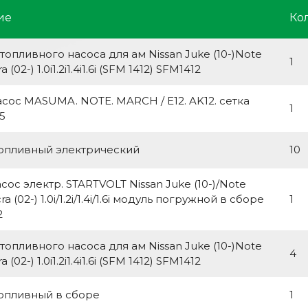
ие
Ко
топливного насоса для ам Nissan Juke (10-)Note
1
a (02-) 1.0i1.2i1.4i1.6i (SFM 1412) SFM1412
сос MASUMA. NOTE. MARCH / E12. AK12. сетка
1
5
опливный электрический
10
сос электр. STARTVOLT Nissan Juke (10-)/Note
cra (02-) 1.0i/1.2i/1.4i/1.6i модуль погружной в сборе
1
2
топливного насоса для ам Nissan Juke (10-)Note
4
a (02-) 1.0i1.2i1.4i1.6i (SFM 1412) SFM1412
опливный в сборе
1