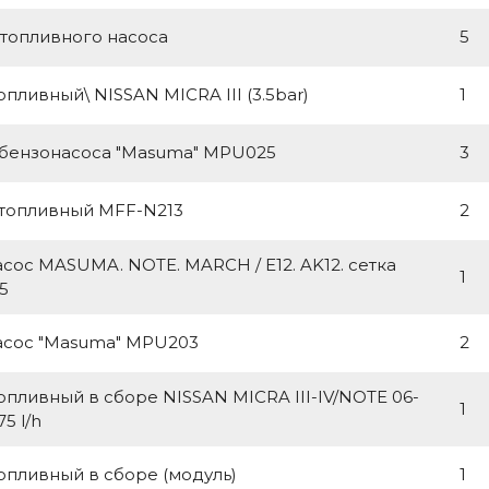
топливного насоса
5
опливный\ NISSAN MICRA III (3.5bar)
1
 бензонасоса "Masuma" MPU025
3
 топливный MFF-N213
2
сос MASUMA. NOTE. MARCH / E12. AK12. сетка
1
5
асос "Masuma" MPU203
2
опливный в сборе NISSAN MICRA III-IV/NOTE 06-
1
75 l/h
опливный в сборе (модуль)
1