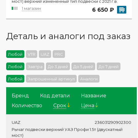
мост) верхний измененный тип подвески с 2021 г.в.
1 магазин
6 650 ₽
Деталь и аналоги под заказ
Любой
VTR
UAZ
PRC
Любой
Завтра
До 3 дней
До 5 дней
До 7 дней
Любой
Запрошенный артикул
Аналоги
Бренд
Код детали
Название
Количество
Cрок
Цена
UAZ
236031290902300
Рычаг подвески верхний УАЗ Профи 1.5т (двускатный
мост)