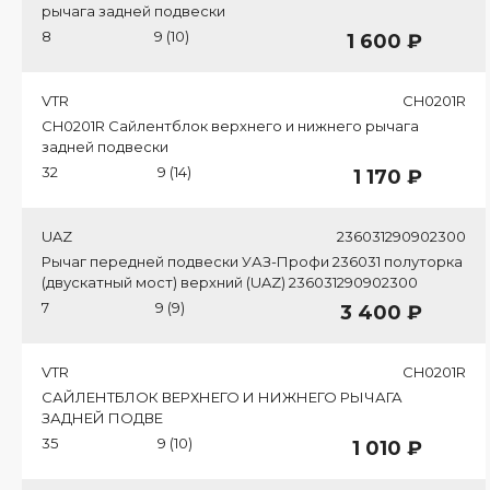
рычага задней подвески
8
9 (10)
1 600 ₽
VTR
CH0201R
CH0201R Сайлентблок верхнего и нижнего рычага
задней подвески
32
9 (14)
1 170 ₽
UAZ
236031290902300
Рычаг передней подвески УАЗ-Профи 236031 полуторка
(двускатный мост) верхний (UAZ) 236031290902300
7
9 (9)
3 400 ₽
VTR
CH0201R
САЙЛЕНТБЛОК ВЕРХНЕГО И НИЖНЕГО РЫЧАГА
ЗАДНЕЙ ПОДВЕ
35
9 (10)
1 010 ₽