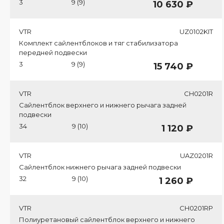
3
9 (9)
10 630 ₽
VTR
UZ0102KIT
Комплект сайлентблоков и тяг стабилизатора
передней подвески
3
9 (9)
15 740 ₽
VTR
CH0201R
Сайлентблок верхнего и нижнего рычага задней
подвески
34
9 (10)
1 120 ₽
VTR
UAZ0201R
Сайлентблок нижнего рычага задней подвески
32
9 (10)
1 260 ₽
VTR
CH0201RP
Полиуретановый сайлентблок верхнего и нижнего