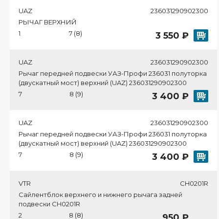
UAZ
236031290902300
РЫЧАГ ВЕРХНИЙ
1
7 (8)
3 550 ₽
UAZ
236031290902300
Рычаг передней подвески УАЗ-Профи 236031 полуторка
(двускатный мост) верхний (UAZ) 236031290902300
7
8 (9)
3 400 ₽
UAZ
236031290902300
Рычаг передней подвески УАЗ-Профи 236031 полуторка
(двускатный мост) верхний (UAZ) 236031290902300
7
8 (9)
3 400 ₽
VTR
CH0201R
Сайлентблок верхнего и нижнего рычага задней
подвески CH0201R
2
8 (8)
950 ₽