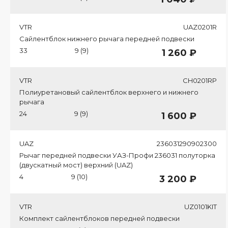
VTR
UAZ0201R
Сайлентблок нижнего рычага передней подвески
33
9 (9)
1 260 ₽
VTR
CH0201RP
Полиуретановый сайлентблок верхнего и нижнего
рычага
24
9 (9)
1 600 ₽
UAZ
236031290902300
Рычаг передней подвески УАЗ-Профи 236031 полуторка
(двускатный мост) верхний (UAZ)
4
9 (10)
3 200 ₽
VTR
UZ0101KIT
Комплект сайлентблоков передней подвески