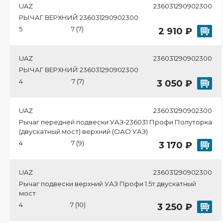
UAZ
236031290902300
РЫЧАГ ВЕРХНИЙ 236031290902300
5
7 (7)
2 910 ₽
UAZ
236031290902300
РЫЧАГ ВЕРХНИЙ 236031290902300
4
7 (7)
3 050 ₽
UAZ
236031290902300
Рычаг передней подвески УАЗ-236031 Профи Полуторка
(двускатный мост) верхний (ОАО УАЗ)
4
7 (9)
3 170 ₽
UAZ
236031290902300
Рычаг подвески верхний УАЗ Профи 1.5т двускатный
мост
4
7 (10)
3 250 ₽