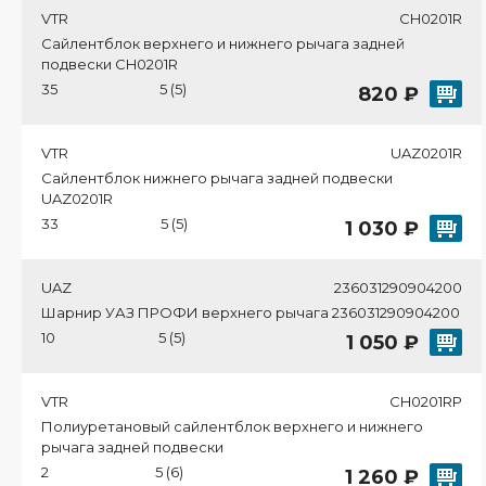
VTR
CH0201R
Сайлентблок верхнего и нижнего рычага задней
подвески CH0201R
35
5 (5)
820 ₽
VTR
UAZ0201R
Сайлентблок нижнего рычага задней подвески
UAZ0201R
33
5 (5)
1 030 ₽
UAZ
236031290904200
Шарнир УАЗ ПРОФИ верхнего рычага 236031290904200
10
5 (5)
1 050 ₽
VTR
CH0201RP
Полиуретановый сайлентблок верхнего и нижнего
рычага задней подвески
2
5 (6)
1 260 ₽