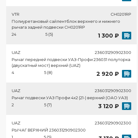
VTR
CH0201RP
Полиуретановый сайлентблок верхнего и нижнего
рычага задней подвески CH0201RP
24
5 (5)
1 300 ₽
UAZ
236031290902300
Рычаг передней подвески УАЗ-Профи 236031 полуторка
(двускатный мост) верхний (UAZ)
4
5 (8)
2 920 ₽
UAZ
236031290902300
Рычаг подвески УАЗ Профи 4х2 (21-) верхний (ОАО УАЗ)
2
5 (7)
3 120 ₽
UAZ
236031290902300
РЫЧАГ ВЕРХНИЙ 236031290902300
1
5 (5)