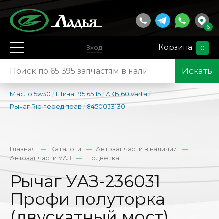
6
Корзина
Вход
0
Искать
Масло 5w30
/
Шина 195 65 15
/
АКБ 60 Varta
/
Рычаг Rio перед прав
/
8450033130
Главная
Каталоги
Автозапчасти в наличии
Автозапчасти УАЗ
Подвеска
Рычаг УАЗ-236031
Профи полуторка
(двускатный мост)