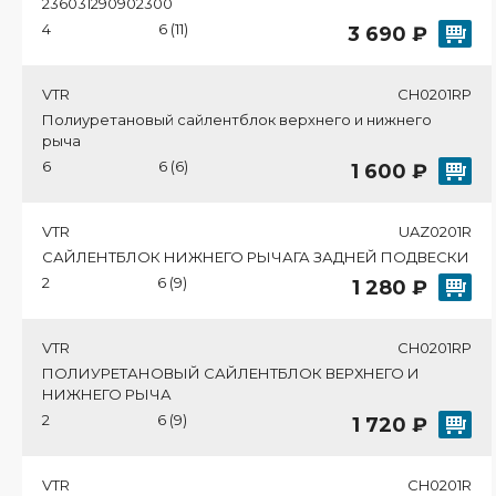
236031290902300
4
6 (11)
3 690 ₽
VTR
CH0201RP
Полиуретановый сайлентблок верхнего и нижнего
рыча
6
6 (6)
1 600 ₽
VTR
UAZ0201R
САЙЛЕНТБЛОК НИЖНЕГО РЫЧАГА ЗАДНЕЙ ПОДВЕСКИ
2
6 (9)
1 280 ₽
VTR
CH0201RP
ПОЛИУРЕТАНОВЫЙ САЙЛЕНТБЛОК ВЕРХНЕГО И
НИЖНЕГО РЫЧА
2
6 (9)
1 720 ₽
VTR
CH0201R