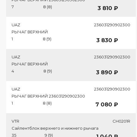
7
8 (8)
3 810 ₽
UAZ
236031290902300
РЫЧАГ ВЕРХНИЙ
1
8 (9)
3 830 ₽
UAZ
236031290902300
РЫЧАГ ВЕРХНИЙ
4
8 (9)
3 890 ₽
UAZ
236031290902300
РЫЧАГ ВЕРХНИЙ 236031290902300
1
8 (8)
7 080 ₽
VTR
CH0201R
Сайлентблок верхнего и нижнего рычага
35
9 (9)
1 040 ₽