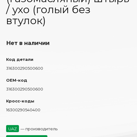
/ ухо (голый без
втулок)
Нет в наличии
Код детали
316300290500600
OEM-код
316300290500600
Кросс-коды
16300290540400
UAZ
— производитель