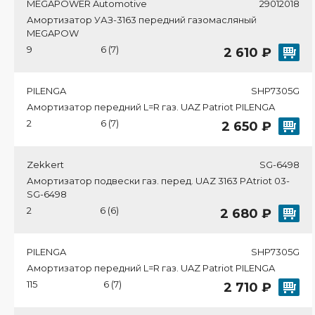
MEGAPOWER Automotive
29012018
Амортизатор УАЗ-3163 передний газомасляный
MEGAPOW
9
6 (7)
2 610 ₽
PILENGA
SHP7305G
Амортизатор передний L=R газ. UAZ Patriot PILENGA
2
6 (7)
2 650 ₽
Zekkert
SG-6498
Амортизатор подвески газ. перед. UАZ 3163 PАtriot 03-
SG-6498
2
6 (6)
2 680 ₽
PILENGA
SHP7305G
Амортизатор передний L=R газ. UAZ Patriot PILENGA
115
6 (7)
2 710 ₽