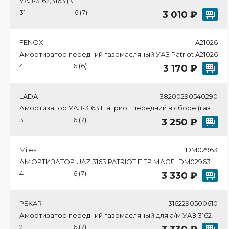
УАЗ-3162,3163 (К
31
6 (7)
3 010 ₽
FENOX
A21026
Амортизатор передний газомасляный УАЗ Patriot A21026
4
6 (6)
3 170 ₽
LADA
38200290540290
Амортизатор УАЗ-3163 Патриот передний в сборе (газ
3
6 (7)
3 250 ₽
Miles
DM02963
АМОРТИЗАТОР UAZ 3163 PATRIOT ПЕР.МАСЛ. DM02963
4
6 (7)
3 330 ₽
PEKAR
3162290500610
Амортизатор передний газомасляный для а/м УАЗ 3162
2
6 (7)