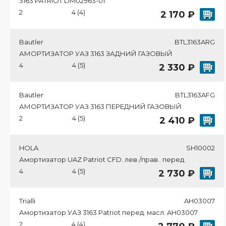
3163 PATRIOT DM02963-01
2
4 (4)
2 170 ₽
Bautler
BTL3163ARG
АМОРТИЗАТОР УАЗ 3163 ЗАДНИЙ ГАЗОВЫЙ
4
4 (5)
2 330 ₽
Bautler
BTL3163AFG
АМОРТИЗАТОР УАЗ 3163 ПЕРЕДНИЙ ГАЗОВЫЙ
2
4 (5)
2 410 ₽
HOLA
SH10002
Амортизатор UAZ Patriot CFD. лев./прав.. перед.
4
4 (5)
2 730 ₽
Trialli
AH03007
Амортизатор УАЗ 3163 Patriot перед. масл. AH03007
2
4 (4)