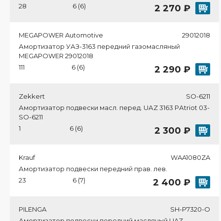
28
6 (6)
2 270 ₽
MEGAPOWER Automotive
29012018
Амортизатор УАЗ-3163 передний газомасляный
MEGAPOWER 29012018
111
6 (6)
2 290 ₽
Zekkert
SO-6211
Амортизатор подвески масл. перед. UАZ 3163 PАtriot 03-
SO-6211
1
6 (6)
2 300 ₽
Krauf
WAA1080ZA
Амортизатор подвески передний прав. лев.
23
6 (7)
2 400 ₽
PILENGA
SH-P7320-O
Амортизатор подвески передний масляный UAZ