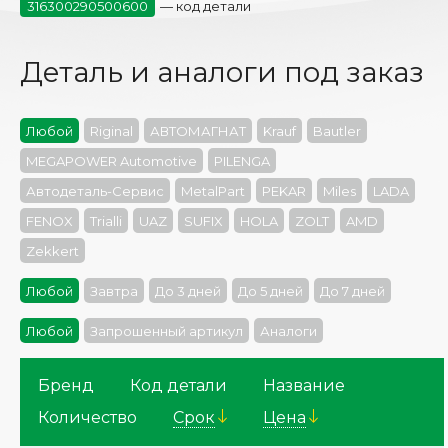
316300290500600
— код детали
Деталь и аналоги под заказ
Любой
Riginal
АВТОМАГНАТ
Krauf
Bautler
MEGAPOWER Automotive
PILENGA
Автодеталь-Сервис
MetalPart
PEKAR
Miles
LADA
FENOX
Trialli
UAZ
SUFIX
HOLA
ZOLT
AMD
Zekkert
Любой
Завтра
До 3 дней
До 5 дней
До 7 дней
Любой
Запрошенный артикул
Аналоги
Бренд
Код детали
Название
Количество
Cрок
Цена