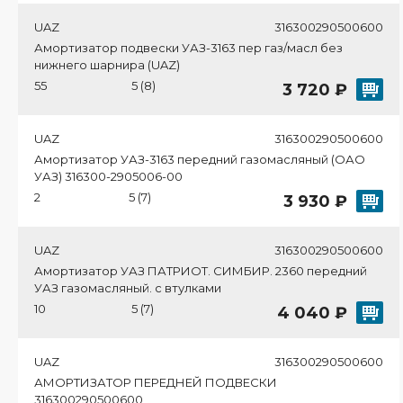
UAZ
316300290500600
Амортизатор подвески УАЗ-3163 пер газ/масл без
нижнего шарнира (UAZ)
55
5 (8)
3 720 ₽
UAZ
316300290500600
Амортизатор УАЗ-3163 передний газомасляный (ОАО
УАЗ) 316300-2905006-00
2
5 (7)
3 930 ₽
UAZ
316300290500600
Амортизатор УАЗ ПАТРИОТ. СИМБИР. 2360 передний
УАЗ газомасляный. с втулками
10
5 (7)
4 040 ₽
UAZ
316300290500600
АМОРТИЗАТОР ПЕРЕДНЕЙ ПОДВЕСКИ
316300290500600