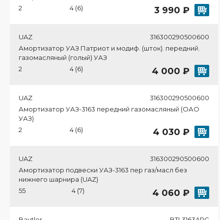
2
4 (6)
3 990 ₽
UAZ
316300290500600
Амортизатор УАЗ Патриот и модиф. (шток). передний.
газомасляный (голый) УАЗ
2
4 (6)
4 000 ₽
UAZ
316300290500600
Амортизатор УАЗ-3163 передний газомасляный (ОАО
УАЗ)
2
4 (6)
4 030 ₽
UAZ
316300290500600
Амортизатор подвески УАЗ-3163 пер газ/масл без
нижнего шарнира (UAZ)
55
4 (7)
4 060 ₽
Bautler
BTL3163ARG