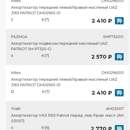
Miles
DM0296301
Амортизатор передний левый/правый масляный UAZ
3163 PATRIOT DM02963-01
2
6 (7)
2 410 ₽
PILENGA
SHP7320O
Амортизатор подвески передний масляный UAZ
PATRIOT SH-P7320-O
4
6 (7)
2 570 ₽
Miles
DM0296301
Амортизатор передний левый/правый масляный UAZ
3163 PATRIOT DM02963-01
12
6 (7)
2 410 ₽
Trialli
AH03007
Амортизатор УАЗ 3163 Patriot перед. лев./прав. масл. (AH
03007)
4
6 (6)
2 770 ₽