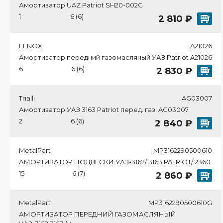
Амортизатор UAZ Patriot SH20-002G
1
6 (6)
2 810 ₽
FENOX
A21026
Амортизатор передний газомасляный УАЗ Patriot A21026
6
6 (6)
2 830 ₽
Trialli
AG03007
Амортизатор УАЗ 3163 Patriot перед. газ. AG03007
2
6 (6)
2 840 ₽
MetalPart
MP3162290500610
АМОРТИЗАТОР ПОДВЕСКИ УАЗ-3162/ 3163 PATRIOT/ 2360
15
6 (7)
2 860 ₽
MetalPart
MP3162290500610G
АМОРТИЗАТОР ПЕРЕДНИЙ ГАЗОМАСЛЯНЫЙ