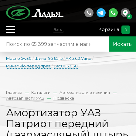
6
Корзина
Вход
0
Искать
Масло 5w30
/
Шина 195 65 15
/
АКБ 60 Varta
/
Рычаг Rio перед прав
/
8450033130
Главная
Каталоги
Автозапчасти в наличии
Автозапчасти УАЗ
Подвеска
Амортизатор УАЗ
Патриот передний
(газомасляный) штырь