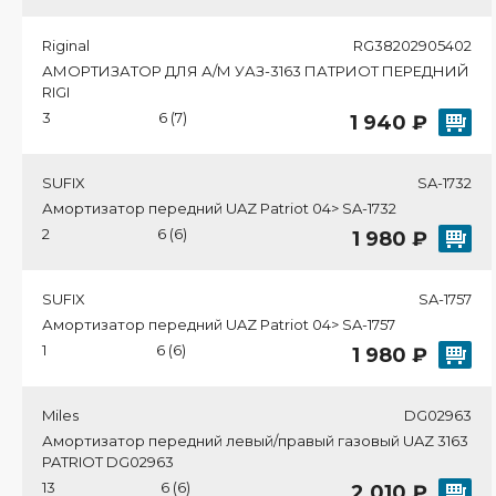
Riginal
RG38202905402
АМОРТИЗАТОР ДЛЯ А/М УАЗ-3163 ПАТРИОТ ПЕРЕДНИЙ
RIGI
3
6 (7)
1 940 ₽
SUFIX
SA-1732
Амортизатор передний UAZ Patriot 04> SA-1732
2
6 (6)
1 980 ₽
SUFIX
SA-1757
Амортизатор передний UAZ Patriot 04> SA-1757
1
6 (6)
1 980 ₽
Miles
DG02963
Амортизатор передний левый/правый газовый UAZ 3163
PATRIOT DG02963
13
6 (6)
2 010 ₽