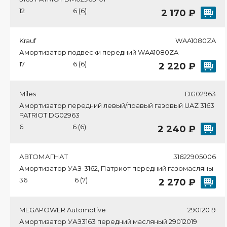
12
6 (6)
2 170 ₽
Krauf
WAA1080ZA
Амортизатор подвески передний WAA1080ZA
17
6 (6)
2 220 ₽
Miles
DG02963
Амортизатор передний левый/правый газовый UAZ 3163
PATRIOT DG02963
6
6 (6)
2 240 ₽
АВТОМАГНАТ
31622905006
Амортизатор УАЗ-3162, Патриот передний газомасляны
36
6 (7)
2 270 ₽
MEGAPOWER Automotive
29012019
Амортизатор УАЗ3163 передний масляный 29012019