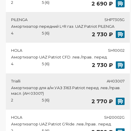
2
5 (6)
2 690 ₽
PILENGA
SHP7305G
Амортизатор передний L=R газ. UAZ Patriot PILENGA
4
5 (6)
2 730 ₽
HOLA
SH10002
Амортизатор UAZ Patriot CFD. лев./прав.. перед.
4
5 (6)
2 730 ₽
Trialli
AH03007
Амортизатор для а/м УАЗ 3163 Patriot перед. лев./прав.
масл. (AH 03007)
2
5 (6)
2 770 ₽
HOLA
SH20002G
Амортизатор UAZ Patriot G'Ride. лев./прав.. перед.
2
5 (6)