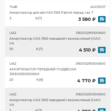
Trialli
AG03007
Амортизатор для а/м УАЗ 3163 Patriot перед. газ. T
3
6 (7)
3 580 ₽
UAZ
316300290500600
Амортизатор УАЗ-3163 передний газомасляный (ОАО
УА
55
6 (7)
4 510 ₽
UAZ
316300290500600
АМОРТИЗАТОР ПЕРЕДНЕЙ ПОДВЕСКИ
316300290500600
20
6 (6)
4 770 ₽
UAZ
316300290500600
Амортизатор УАЗ-3163 передний газомасляный (ОАО
УА
2
6 (7)