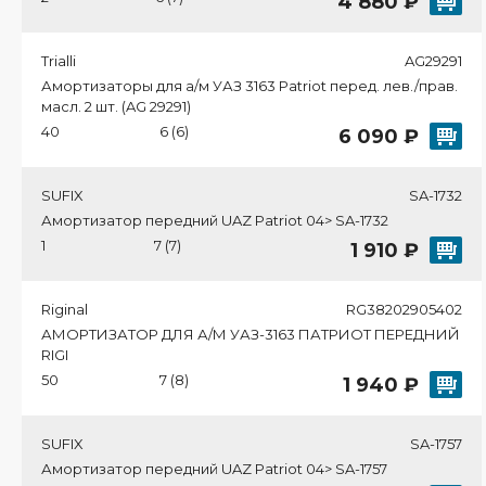
4 880 ₽
Trialli
AG29291
Амортизаторы для а/м УАЗ 3163 Patriot перед. лев./прав.
масл. 2 шт. (AG 29291)
40
6 (6)
6 090 ₽
SUFIX
SA-1732
Амортизатор передний UAZ Patriot 04> SA-1732
1
7 (7)
1 910 ₽
Riginal
RG38202905402
АМОРТИЗАТОР ДЛЯ А/М УАЗ-3163 ПАТРИОТ ПЕРЕДНИЙ
RIGI
50
7 (8)
1 940 ₽
SUFIX
SA-1757
Амортизатор передний UAZ Patriot 04> SA-1757