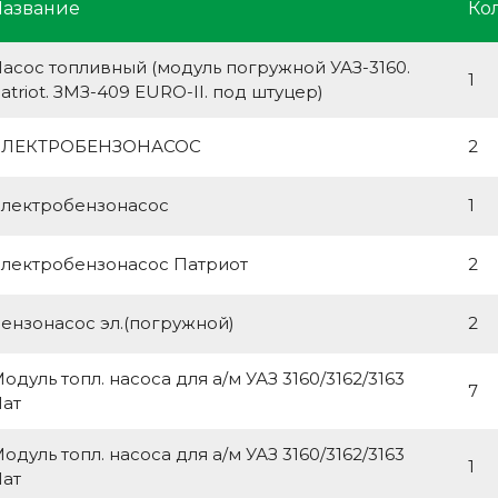
Название
Ко
асос топливный (модуль погружной УАЗ-3160.
1
atriot. ЗМЗ-409 EURO-II. под штуцер)
ЭЛЕКТРОБЕНЗОНАСОС
2
лектробензонасос
1
лектробензонасос Патриот
2
ензонасос эл.(погружной)
2
одуль топл. насоса для а/м УАЗ 3160/3162/3163
7
ат
одуль топл. насоса для а/м УАЗ 3160/3162/3163
1
ат