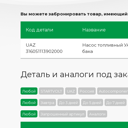
Вы можете забронировать товар, имеющийся
Код детали
Название
UAZ
Насос топливный УА
316051113902000
бака
Деталь и аналоги под зак
Любой
STARTVOLT
UAZ
Россия
Autocomponen
Любой
Завтра
До 3 дней
До 5 дней
До 7 дней
Любой
Запрошенный артикул
Аналоги