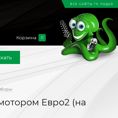
ВСЕ САЙТЫ ГК ЛАДЬЯ
Корзина
0
кать
иборы
 мотором Евро2 (на