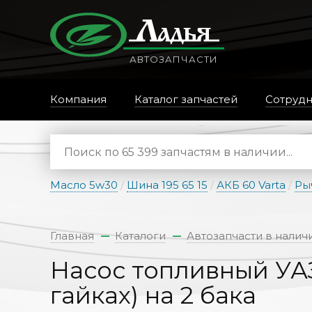
АВТОЗАПЧАСТИ
Компания
Каталог запчастей
Сотрудн
Масло 5w30
/
Шина 195 65 15
/
АКБ 60 Varta
/
Ры
Главная
Каталоги
Автозапчасти в налич
Насос топливный УАЗ
гайках) на 2 бака