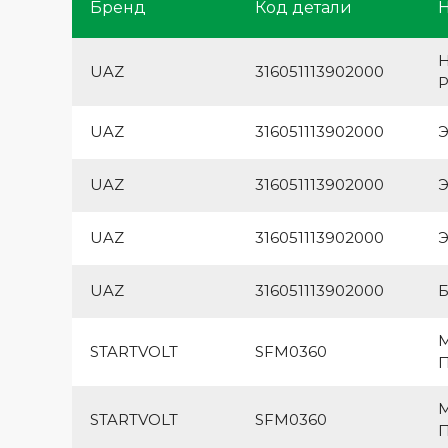
Бренд
Код детали
Н
UAZ
316051113902000
P
UAZ
316051113902000
UAZ
316051113902000
Э
UAZ
316051113902000
Э
UAZ
316051113902000
Б
М
STARTVOLT
SFM0360
П
М
STARTVOLT
SFM0360
П