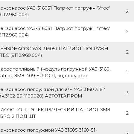
ензонасос УАЗ-316051 Патриот погружн "Утес"
2
9П2.960.004)
ензонасос УАЗ-316051 Патриот погружн "Утес"
2
9П2.960.004)
БЕНЗОНАСОС УАЗ-316051 ПАТРИОТ ПОГРУЖН
2
ТЕС (9П2.960.004)
асос топливный (модуль погружной УАЗ-3160,
1
atriot, ЗМЗ-409 EURO-II, под штуцер)
ензонасос погружной для а/м УАЗ 3160 3162
3
ан.3162-20-1139020) АВТОТЕХПРОМ
НАСОС ТОПЛ ЭЛЕКТРИЧЕСКИЙ ПАТРИОТ ЗМЗ
2
ВРО 2 ПОД ШТ
ензонасос погружной УАЗ 31605 3160-51-
2