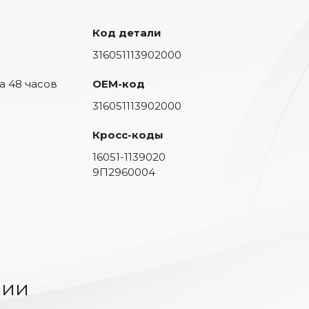
Код детали
316051113902000
а 48 часов
OEM-код
316051113902000
Кросс-коды
16051-1139020
9П2960004
чии