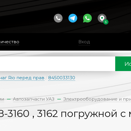
6
ичество
Вход
Ис
чаг Rio перед прав
/
8450033130
ии
Автозапчасти УАЗ
Электрооборудование и пр
-3160 , 3162 погружной с