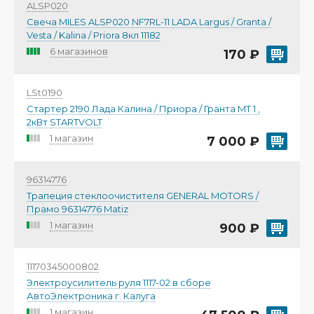
ALSP020
Свеча MILES ALSP020 NF7RL-11 LADA Largus / Granta /
Vesta / Kalina / Priora 8кл 11182
6 магазинов
170 ₽
LSt0190
Стартер 2190 Лада Калина / Приора / Гранта MT 1 ,
2кВт STARTVOLT
1 магазин
7 000 ₽
96314776
Трапеция стеклоочистителя GENERAL MOTORS /
Прамо 96314776 Matiz
1 магазин
900 ₽
11170345000802
Электроусилитель руля 1117-02 в сборе
АвтоЭлектроника г. Калуга
1 магазин