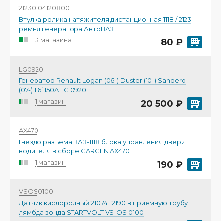
21230104120800
Втулка ролика натяжителя дистанционная 1118 / 2123
ремня генератора АвтоВАЗ
3 магазина
80 ₽
LG0920
Генератор Renault Logan (06-) Duster (10-) Sandero
(07-) 1.6i 150A LG 0920
1 магазин
20 500 ₽
AX470
Гнездо разъема ВАЗ-1118 блока управления двери
водителя в сборе CARGEN AX470
1 магазин
190 ₽
VSOS0100
Датчик кислородный 21074 , 2190 в приемную трубу
лямбда зонда STARTVOLT VS-OS 0100