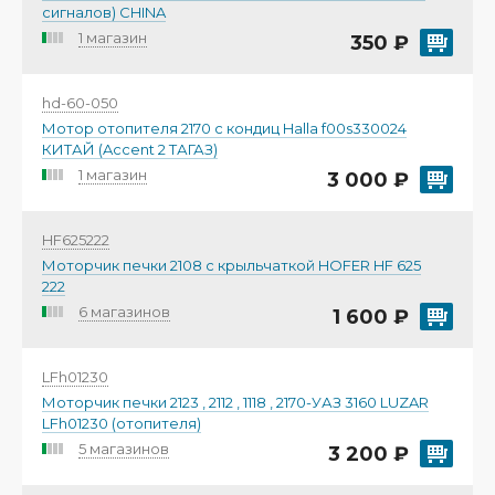
сигналов) CHINA
1 магазин
350 ₽
hd-60-050
Мотор отопителя 2170 с кондиц Halla f00s330024
КИТАЙ (Accent 2 ТАГАЗ)
1 магазин
3 000 ₽
HF625222
Моторчик печки 2108 с крыльчаткой HOFER HF 625
222
6 магазинов
1 600 ₽
LFh01230
Моторчик печки 2123 , 2112 , 1118 , 2170-УАЗ 3160 LUZAR
LFh01230 (отопителя)
5 магазинов
3 200 ₽