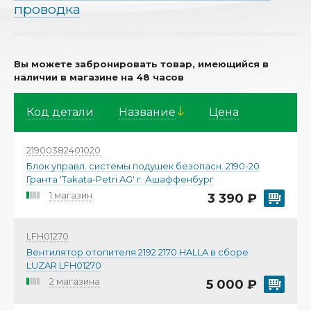
проводка
Вы можете забронировать товар, имеющийся в
наличии в магазине на 48 часов
Код детали
Название
Цена
21900382401020
Блок управл. системы подушек безопасн. 2190-20
Гранта 'Тakata-Рetri AG' г. Ашаффенбург
1 магазин
3 390 ₽
LFH01270
Вентилятор отопителя 2192 2170 HALLA в сборе
LUZAR LFH01270
2 магазина
5 000 ₽