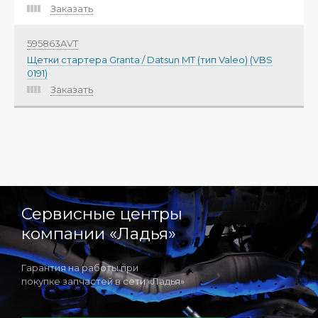
Заказать
595863AVT
Щетки стартера Granta / Datsun MT (тип Valeo) (VBS
0191)
Заказать
Сервисные центры
компании «Ладья»
Гарантия на работы при
покупке запчастей в сети «Ладья»