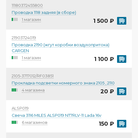
11180372455800
Проводка 1118 задняя (в сборе)
1 магазин
1 500 ₽
21903724019
Проводка 2190 (жгут коробки воздухопритока)
CARGEN
1 магазин
1 100 ₽
2105-3717012/RF03851
Прокладка подсветки номерного знака 2105 , 2110
4 магазина
20 ₽
ALSP019
Свеча 3116 MILES ALSP019 NT7RLV-11 Lada 16v
6 магазинов
150 ₽