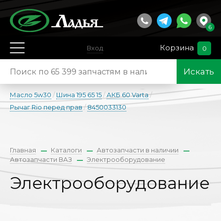
6
Корзина
Вход
0
Искать
Масло 5w30
/
Шина 195 65 15
/
АКБ 60 Varta
/
Рычаг Rio перед прав
/
8450033130
Главная
Каталоги
Автозапчасти в наличии
Автозапчасти ВАЗ
Электрооборудование
Электрооборудование