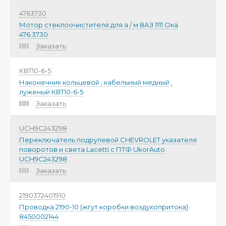
4763730
Мотор стеклоочистителя для а / м ВАЗ 1111 Ока
476.3730
Заказать
КВТ10-6-5
Наконечник кольцевой , кабельный медный ,
луженый КВТ10-6-5
Заказать
UCH9C243298
Переключатель подрулевой CHEVROLET указателя
поворотов и света Lacetti с ПТФ UkorAuto
UCH9C243298
Заказать
2190372401910
Проводка 2190-10 (жгут коробки воздухопритока)
8450002144