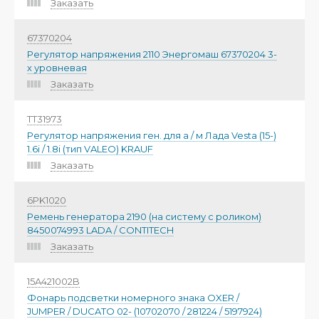
Заказать
67370204
Регулятор напряжения 2110 Энергомаш 67370204 3-
х уровневая
Заказать
TT31973
Регулятор напряжения ген. для а / м Лада Vesta (15-)
1.6i / 1.8i (тип VALEO) KRAUF
Заказать
6PK1020
Ремень генератора 2190 (на систему с роликом)
8450074993 LADA / CONTITECH
Заказать
15A421002B
Фонарь подсветки номерного знака OXER /
JUMPER / DUCATO 02- (10702070 / 281224 / 5197924)