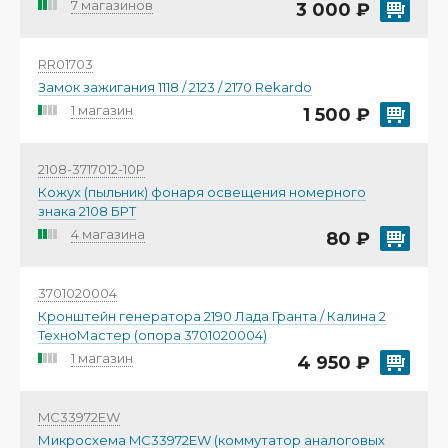
7 магазинов
3 000 ₽
RR01703
Замок зажигания 1118 / 2123 / 2170 Rekardo
1 магазин
1 500 ₽
2108-3717012-10Р
Кожух (пыльник) фонаря освещения номерного
знака 2108 БРТ
4 магазина
80 ₽
3701020004
Кронштейн генератора 2190 Лада Гранта / Калина 2
ТехноМастер (опора 3701020004)
1 магазин
4 950 ₽
MC33972EW
Микросхема MC33972EW (коммутатор аналоговых