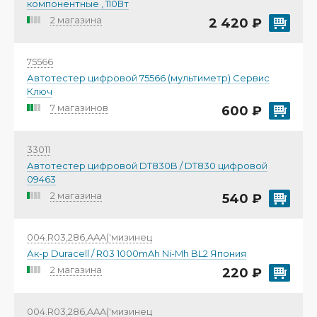
компонентные , 110Вт
2 магазина
2 420 ₽
75566
Автотестер цифровой 75566 (мультиметр) Сервис
Ключ
7 магазинов
600 ₽
33011
Автотестер цифровой DT830B / DT830 цифровой
09463
2 магазина
540 ₽
004.R03,286,AAA('мизинец
Ак-р Duracell / R03 1000mAh Ni-Mh BL2 Япония
2 магазина
220 ₽
004.R03,286,AAA('мизинец