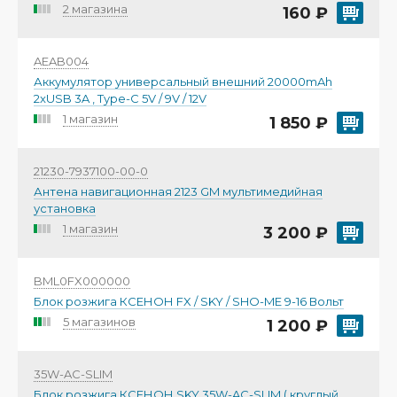
2 магазина
160 ₽
AEAB004
Аккумулятор универсальный внешний 20000mAh
2xUSB 3A , Type-C 5V / 9V / 12V
1 магазин
1 850 ₽
21230-7937100-00-0
Антена навигационная 2123 GM мультимедийная
установка
1 магазин
3 200 ₽
BML0FX000000
Блок розжига КСЕНОН FX / SKY / SHO-ME 9-16 Вольт
5 магазинов
1 200 ₽
35W-AC-SLIM
Блок розжига КСЕНОН SKY 35W-AC-SLIM ( круглый