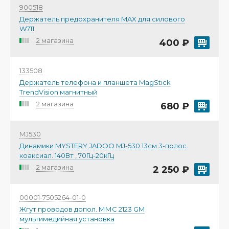
900518
Держатель предохранителя MAX для силового
W711
2 магазина
400 ₽
133508
Держатель телефона и планшета MagStick
TrendVision магнитный
2 магазина
680 ₽
MJ530
Динамики MYSTERY JADOO MJ-530 13см 3-полос.
коаксиал. 140Вт , 70Гц-20кГц
2 магазина
2 250 ₽
00001-7505264-01-0
Жгут проводов допол. ММС 2123 GM
мультимедийная установка