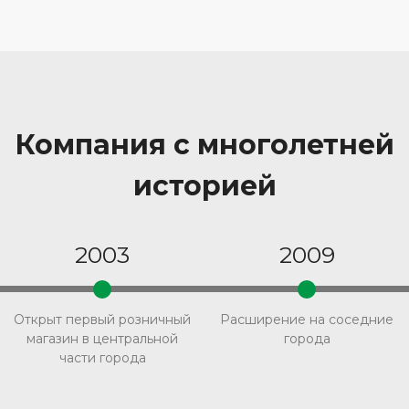
Компания с многолетней
историей
2009
2011
ый
Расширение на соседние
Открытие первого
й
города
автосалона