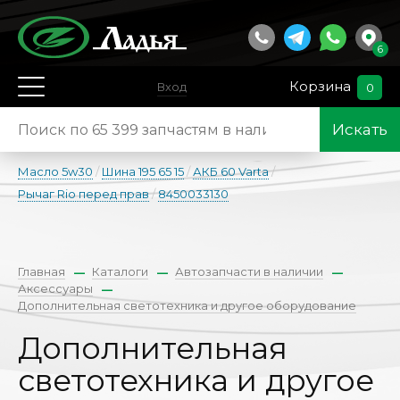
6
Корзина
Вход
0
Искать
Масло 5w30
/
Шина 195 65 15
/
АКБ 60 Varta
/
Рычаг Rio перед прав
/
8450033130
Главная
Каталоги
Автозапчасти в наличии
Аксессуары
Дополнительная светотехника и другое оборудование
Дополнительная
светотехника и другое